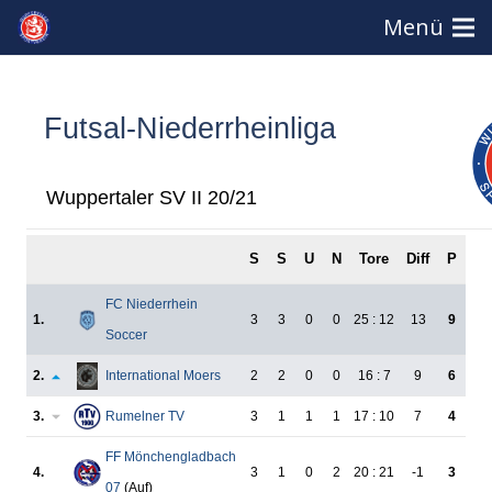
Menü
Futsal-Niederrheinliga
Wuppertaler SV II 20/21
S
S
U
N
Tore
Diff
P
FC Niederrhein
1.
3
3
0
0
25 : 12
13
9
Soccer
2.
International Moers
2
2
0
0
16 : 7
9
6
3.
Rumelner TV
3
1
1
1
17 : 10
7
4
FF Mönchengladbach
4.
3
1
0
2
20 : 21
-1
3
07
(Auf)