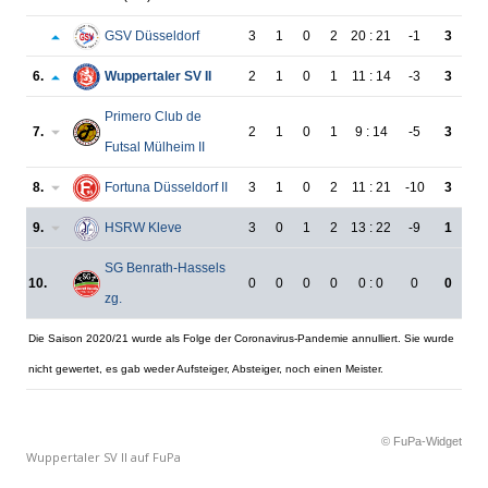
GSV Düsseldorf
3
1
0
2
20 : 21
-1
3
6.
Wuppertaler SV II
2
1
0
1
11 : 14
-3
3
Primero Club de
7.
2
1
0
1
9 : 14
-5
3
Futsal Mülheim II
8.
Fortuna Düsseldorf II
3
1
0
2
11 : 21
-10
3
9.
HSRW Kleve
3
0
1
2
13 : 22
-9
1
SG Benrath-Hassels
10.
0
0
0
0
0 : 0
0
0
zg.
Die Saison 2020/21 wurde als Folge der Coronavirus-Pandemie annulliert. Sie wurde
nicht gewertet, es gab weder Aufsteiger, Absteiger, noch einen Meister.
© FuPa-Widget
Wuppertaler SV II auf FuPa