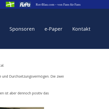
Rot-Blau.com – von Fans für Fans
Sponsoren
e-Paper
Kontakt
al.
rke und Durchsetzungsvermögen. Die zwei
den ist aber dennoch positiv das