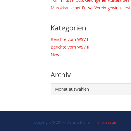
TUFFI Futsal Cup: Gelungener Auftakt des 
Marokkanischer Futsal Verein gewinnt ers
Kategorien
Berichte vom WSV I
Berichte vom WSV II
News
Archiv
Archiv
Copyright © 2017–
Dennis Müller
Impressum