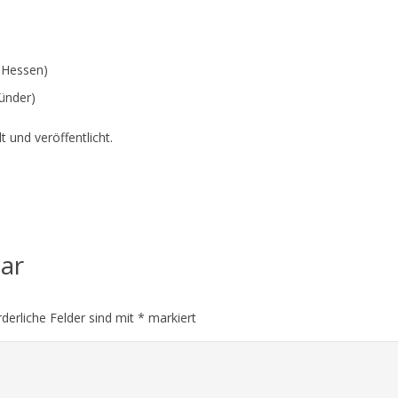
)
a Hessen)
ünder)
 und veröffentlicht.
tar
rderliche Felder sind mit
*
markiert